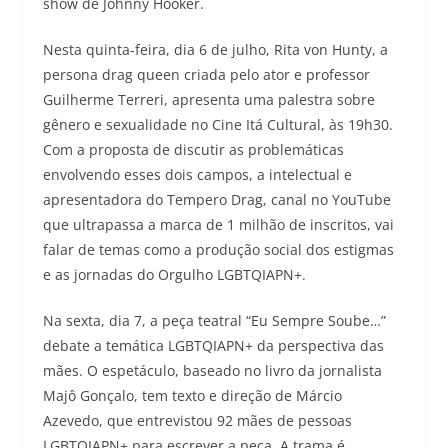
show de Johnny Hooker.
Nesta quinta-feira, dia 6 de julho, Rita von Hunty, a
persona drag queen criada pelo ator e professor
Guilherme Terreri, apresenta uma palestra sobre
gênero e sexualidade no Cine Itá Cultural, às 19h30.
Com a proposta de discutir as problemáticas
envolvendo esses dois campos, a intelectual e
apresentadora do Tempero Drag, canal no YouTube
que ultrapassa a marca de 1 milhão de inscritos, vai
falar de temas como a produção social dos estigmas
e as jornadas do Orgulho LGBTQIAPN+.
Na sexta, dia 7, a peça teatral “Eu Sempre Soube…”
debate a temática LGBTQIAPN+ da perspectiva das
mães. O espetáculo, baseado no livro da jornalista
Majô Gonçalo, tem texto e direção de Márcio
Azevedo, que entrevistou 92 mães de pessoas
LGBTQIAPN+ para escrever a peça. A trama é