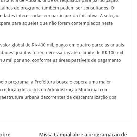
 Estância de Atibaia, onde os requisitos para participação,
detalhes do programa também podem ser consultados. O
iedades interessadas em participar da iniciativa. A seleção
de espera para aqueles que não forem contemplados neste
valor global de R$ 400 mil, pagos em quatro parcelas anuais
edades quantas forem necessárias até o limite de R$ 100 mil
 10 mil por ano, conforme as áreas passíveis de pagamento
 pelo programa, a Prefeitura busca e espera uma maior
a redução de custos da Administração Municipal com
fraestrutura urbana decorrentes da descentralização dos
sobre
Missa Campal abre a programação de