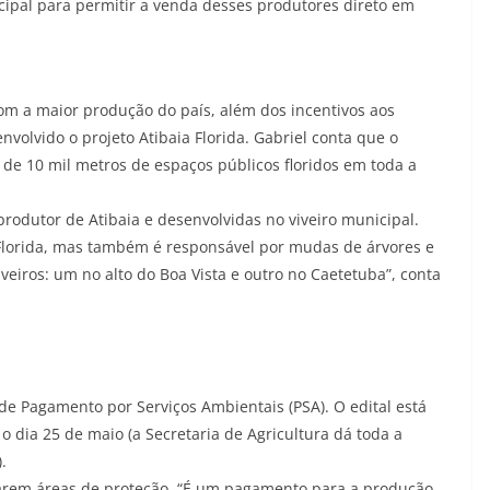
cipal para permitir a venda desses produtores direto em
om a maior produção do país, além dos incentivos aos
nvolvido o projeto Atibaia Florida. Gabriel conta que o
 de 10 mil metros de espaços públicos floridos em toda a
odutor de Atibaia e desenvolvidas no viveiro municipal.
 Florida, mas também é responsável por mudas de árvores e
veiros: um no alto do Boa Vista e outro no Caetetuba”, conta
de Pagamento por Serviços Ambientais (PSA). O edital está
o dia 25 de maio (a Secretaria de Agricultura dá toda a
.
varem áreas de proteção. “É um pagamento para a produção