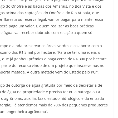
go do Onofre e as bacias dos Amarais, no Boa Vista e dos
gas acima das captações do Onofre e do Rio Atibaia, que
 floresta ou reserva legal, vamos pagar para manter essa
 será pago um valor. E quem realizar as boas práticas
 de água, vai receber dobrado com relação a quem só
ampo e ainda preservar as áreas verdes e colaborar com a
óximo dos R$ 3 mil por hectare. “Para se ter uma ideia, o
, que já ganhou prêmios e paga cerca de R$ 300 por hectare.
 parte do recurso vindo de um projeto que inscrevemos no
aporta metade. A outra metade vem do Estado pelo PCJ”,
viço de outorga de água gratuita por meio da Secretaria de
o de água na propriedade e precisa ter ou a outorga ou a
ro agrônomo, auxilia, faz o estudo hidrológico e dá entrada
nergia). Já atendemos mais de 70% dos pequenos produtores
e um engenheiro agrônomo”.