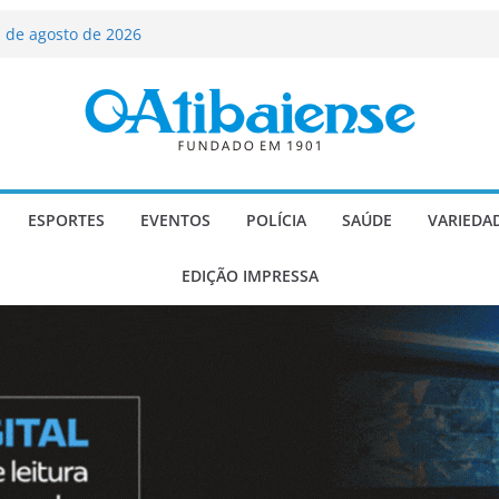
ializado candidato a deputado
licanos
 de agosto de 2026
Carlos Gomes se apresenta no Cine Itá
icente de Paulo
A – Festa de Bom Jesus dos Perdões
scadaria de mosaico do Brasil
ESPORTES
EVENTOS
POLÍCIA
SAÚDE
VARIEDA
EDIÇÃO IMPRESSA