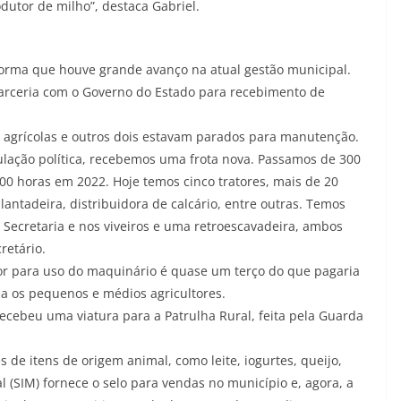
dutor de milho”, destaca Gabriel.
informa que houve grande avanço na atual gestão municipal.
arceria com o Governo do Estado para recebimento de
s agrícolas e outros dois estavam parados para manutenção.
culação política, recebemos uma frota nova. Passamos de 300
00 horas em 2022. Hoje temos cinco tratores, mais de 20
antadeira, distribuidora de calcário, entre outras. Temos
Secretaria e nos viveiros e uma retroescavadeira, ambos
retário.
tor para uso do maquinário é quase um terço do que pagaria
lia os pequenos e médios agricultores.
recebeu uma viatura para a Patrulha Rural, feita pela Guarda
de itens de origem animal, como leite, iogurtes, queijo,
l (SIM) fornece o selo para vendas no município e, agora, a