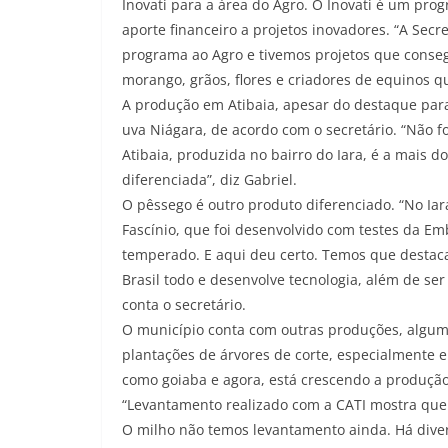
Inovati para a área do Agro. O Inovati é um pr
aporte financeiro a projetos inovadores. “A Secr
programa ao Agro e tivemos projetos que conseg
morango, grãos, flores e criadores de equinos q
A produção em Atibaia, apesar do destaque para
uva Niágara, de acordo com o secretário. “Não f
Atibaia, produzida no bairro do Iara, é a mais 
diferenciada”, diz Gabriel.
O pêssego é outro produto diferenciado. “No Ia
Fascínio, que foi desenvolvido com testes da Em
temperado. E aqui deu certo. Temos que destaca
Brasil todo e desenvolve tecnologia, além de ser 
conta o secretário.
O município conta com outras produções, algum
plantações de árvores de corte, especialmente eu
como goiaba e agora, está crescendo a produção
“Levantamento realizado com a CATI mostra que 
O milho não temos levantamento ainda. Há dive