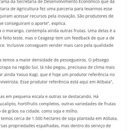
ograma da Secretaria de Desenvolvimento Econômico que dá
etaria de Agricultura fez uma parceria para levarmos esse
uiram acessar recursos pela inovação. São produtores de
ue conseguiram o aporte”, explica.
 o morango, contempla ainda outras frutas. Uma delas é a
oi feito teste, mas o Ceagesp tem um feedback de que a de
doce. Inclusive conseguem vender mais caro pela qualidade
ra temos a maior densidade de pessegueiros. O pêssego
brapa na região Sul, lá não pegou, precisava de clima mais
r ainda Yasuo Kagi, que é hoje um produtor referência no
viveirista. Esse produtor referência está aqui em Atibaia”,
as em pequena escala e outras se destacando. Há
calipto, hortifrutis completos, outras variedades de frutas
 de grãos na cidade, como soja e milho.
temos cerca de 1.500 hectares de soja plantada em Atibaia.
rsas propriedades espalhadas, mas dentro do serviço de