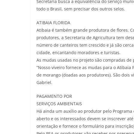
Secretaria busca a equivalência do serviço muni
todo o Brasil, sem precisar dos outros selos.
ATIBAIA FLORIDA
Atibaia é também grande produtora de flores. C
produtores, a Secretaria de Agricultura tem dese
número de canteiros tem crescido e já são cerca
cidade, encantando moradores e turistas.
As mudas usadas no projeto são compradas de pr
“Nosso viveiro fornece as mudas para o Atibaia
de morango (doadas aos produtores). São dois vi
Gabriel.
PAGAMENTO POR
SERVIÇOS AMBIENTAIS
Há ainda um auxílio ao produtor pelo Programa 
aberto e os interessados devem se inscrever até 
orientação e fornece o formulário para inscrição)
Pelo PSA os produtores vão receber por preser