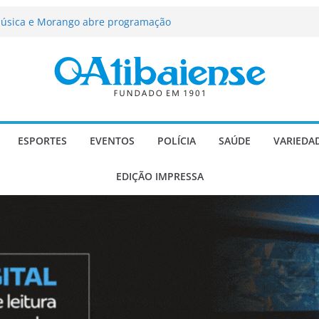
ção passa a contar com novo reforço
 Música e Morango abre programação
infantis e valorização dos produtores
força segurança, limpeza dos
oio social em Atibaia
scadaria de mosaico do Brasil
Atibaia com projeto socioesportivo
ESPORTES
EVENTOS
POLÍCIA
SAÚDE
VARIEDA
EDIÇÃO IMPRESSA