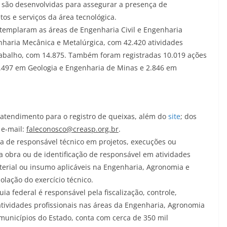
vo são desenvolvidas para assegurar a presença de
etos e serviços da área tecnológica.
ontemplaram as áreas de Engenharia Civil e Engenharia
enharia Mecânica e Metalúrgica, com 42.420 atividades
Trabalho, com 14.875. Também foram registradas 10.019 ações
.497 em Geologia e Engenharia de Minas e 2.846 em
atendimento para o registro de queixas, além do
site
; dos
 e-mail:
faleconosco@creasp.org.br
.
cia de responsável técnico em projetos, execuções ou
na obra ou de identificação de responsável em atividades
material ou insumo aplicáveis na Engenharia, Agronomia e
olação do exercício técnico.
ia federal é responsável pela fiscalização, controle,
atividades profissionais nas áreas da Engenharia, Agronomia
municípios do Estado, conta com cerca de 350 mil