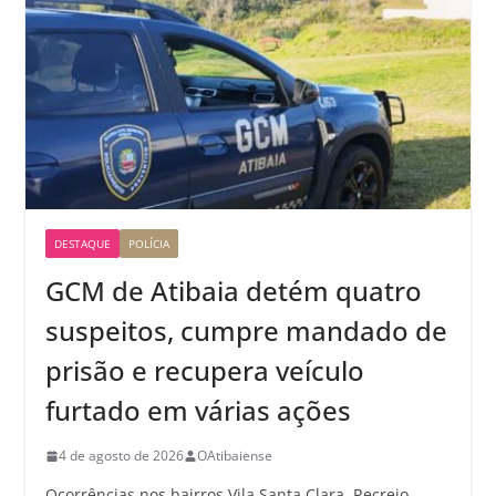
DESTAQUE
POLÍCIA
GCM de Atibaia detém quatro
suspeitos, cumpre mandado de
prisão e recupera veículo
furtado em várias ações
4 de agosto de 2026
OAtibaiense
Ocorrências nos bairros Vila Santa Clara, Recreio