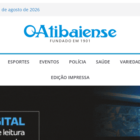
ializado candidato a deputado
licanos
 de agosto de 2026
Carlos Gomes se apresenta no Cine Itá
icente de Paulo
A – Festa de Bom Jesus dos Perdões
scadaria de mosaico do Brasil
ESPORTES
EVENTOS
POLÍCIA
SAÚDE
VARIEDA
EDIÇÃO IMPRESSA