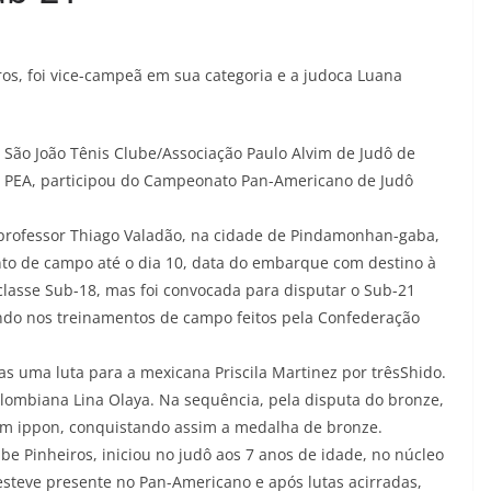
iros, foi vice-campeã em sua categoria e a judoca Luana
 São João Tênis Clube/Associação Paulo Alvim de Judô de
er PEA, participou do Campeonato Pan-Americano de Judô
 professor Thiago Valadão, na cidade de Pindamonhan-gaba,
o de campo até o dia 10, data do embarque com destino à
classe Sub-18, mas foi convocada para disputar o Sub-21
do nos treinamentos de campo feitos pela Confederação
s uma luta para a mexicana Priscila Martinez por trêsShido.
lombiana Lina Olaya. Na sequência, pela disputa do bronze,
m ippon, conquistando assim a medalha de bronze.
lube Pinheiros, iniciou no judô aos 7 anos de idade, no núcleo
steve presente no Pan-Americano e após lutas acirradas,