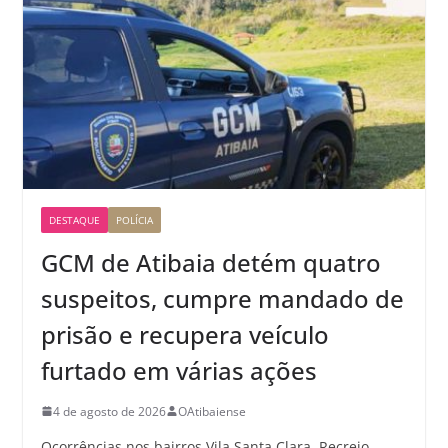
DESTAQUE
POLÍCIA
GCM de Atibaia detém quatro
suspeitos, cumpre mandado de
prisão e recupera veículo
furtado em várias ações
4 de agosto de 2026
OAtibaiense
Ocorrências nos bairros Vila Santa Clara, Recreio