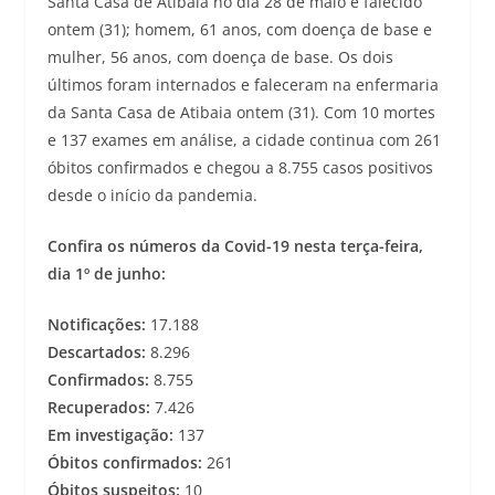
Santa Casa de Atibaia no dia 28 de maio e falecido
ontem (31); homem, 61 anos, com doença de base e
mulher, 56 anos, com doença de base. Os dois
últimos foram internados e faleceram na enfermaria
da Santa Casa de Atibaia ontem (31). Com 10 mortes
e 137 exames em análise, a cidade continua com 261
óbitos confirmados e chegou a 8.755 casos positivos
desde o início da pandemia.
Confira os números da Covid-19 nesta terça-feira,
dia 1º de junho:
Notificações:
17.188
Descartados:
8.296
Confirmados:
8.755
Recuperados:
7.426
Em investigação:
137
Óbitos confirmados:
261
Óbitos suspeitos:
10