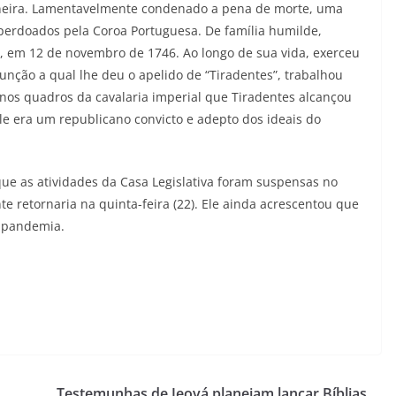
ineira. Lamentavelmente condenado a pena de morte, uma
perdoados pela Coroa Portuguesa. De família humilde,
, em 12 de novembro de 1746. Ao longo de sua vida, exerceu
unção a qual lhe deu o apelido de “Tiradentes”, trabalhou
 nos quadros da cavalaria imperial que Tiradentes alcançou
ele era um republicano convicto e adepto dos ideais do
que as atividades da Casa Legislativa foram suspensas no
nte retornaria na quinta-feira (22). Ele ainda acrescentou que
a pandemia.
Testemunhas de Jeová planejam lançar Bíblias