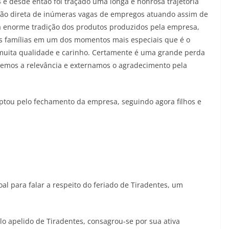
 e desde então foi traçado uma longa e honrosa trajetória
ssão direta de inúmeras vagas de empregos atuando assim de
 a enorme tradição dos produtos produzidos pela empresa,
as famílias em um dos momentos mais especiais que é o
muita qualidade e carinho. Certamente é uma grande perda
emos a relevância e externamos o agradecimento pela
optou pelo fechamento da empresa, seguindo agora filhos e
l para falar a respeito do feriado de Tiradentes, um
lo apelido de Tiradentes, consagrou-se por sua ativa