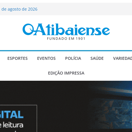
 de agosto de 2026
Carlos Gomes se apresenta no Cine Itá
icente de Paulo
A – Festa de Bom Jesus dos Perdões
scadaria de mosaico do Brasil
ializado candidato a deputado
licanos
ESPORTES
EVENTOS
POLÍCIA
SAÚDE
VARIEDA
EDIÇÃO IMPRESSA