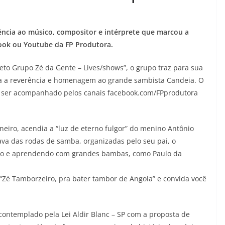
verência ao músico, compositor e intérprete que marcou a
book ou Youtube da FP Produtora.
ojeto Grupo Zé da Gente – Lives/shows”, o grupo traz para sua
toda a reverência e homenagem ao grande sambista Candeia. O
e ser acompanhado pelos canais facebook.com/FPprodutora
neiro, acendia a “luz de eterno fulgor” do menino Antônio
tava das rodas de samba, organizadas pelo seu pai, o
endo e aprendendo com grandes bambas, como Paulo da
 “Zé Tamborzeiro, pra bater tambor de Angola” e convida você
 contemplado pela Lei Aldir Blanc – SP com a proposta de