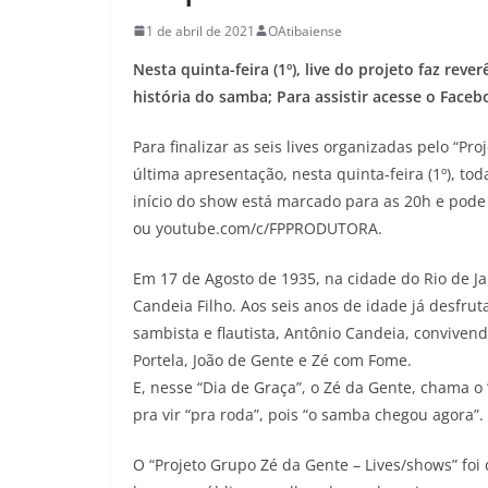
1 de abril de 2021
OAtibaiense
Nesta quinta-feira (1º), live do projeto faz re
história do samba; Para assistir acesse o Face
Para finalizar as seis lives organizadas pelo “Pr
última apresentação, nesta quinta-feira (1º), 
início do show está marcado para as 20h e pod
ou youtube.com/c/FPPRODUTORA.
Em 17 de Agosto de 1935, na cidade do Rio de Ja
Candeia Filho. Aos seis anos de idade já desfru
sambista e flautista, Antônio Candeia, conviv
Portela, João de Gente e Zé com Fome.
E, nesse “Dia de Graça”, o Zé da Gente, chama o
pra vir “pra roda”, pois “o samba chegou agora”.
O “Projeto Grupo Zé da Gente – Lives/shows” foi