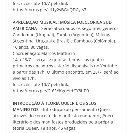
Inscrições até 10/7 pelo link
https://forms.gle/cjt1y2vBGuQDCyfs7
APRECIAÇÃO MUSICAL: MÚSICA FOLCLÓRICA SUL-
AMERICANA
– Serão abordados os seguintes gêneros:
Candombe (Uruguai), Zamba (Argentina), Milonga
(Argentina, Uruguai e Brasil) e Bambuco (Colômbia).
16 anos. 80 vagas.
Coordenação: Marcos Matturro
14 a 28/7 – terças e quintas-feiras – os quatro
primeiros encontros estarão disponíveis no Youtube
a partir das 17h. O último encontro, em 28/7, será ao
vivo às 17h.
Inscrições até 10/7 pelo link:
https://forms.gle/Gf6SYKgnYfdGY8hD9
INTRODUÇÃO À TEORIA QUEER E OS SEUS
MANIFESTOS
– Introdução ao pensamento Queer,
através do conceito de manifesto enquanto gênero
literário e dos manifestos produzidos pela própria
teoria Queer. 18 anos. 45 vagas.