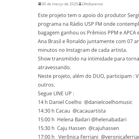
30 de março de 2020
OAtibaiense
Este projeto tem o apoio do produtor Sergin
programa na Rádio USP FM onde contempla 
bagagem ganhou os Prêmios PPM e APCA e
Ana Brasil e Ronaldo juntamente com 07 ar
minutos no Instagram de cada artista.
Show transmitido na intimidade para torn
atravessando.
Neste projeto, além do DUO, participam : V
outros.
Segue LINE UP :
14 h Daniel Coelho @danielcoelhomusic
14:30 h Cacau @cacauartista
15:00 h Helena Badari @helenabadari
15:30 h Caju Hassen @cajuhassen
17:00 h Verônica Ferriani @veronicaferria