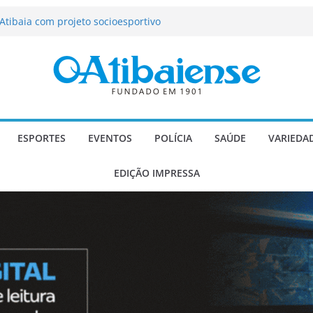
tração de Atibaia tem 1.600 vagas
Atibaia com projeto socioesportivo
ção passa a contar com novo reforço
 Música e Morango abre programação
infantis e valorização dos produtores
o Mendes a deputado estadual é
ESPORTES
EVENTOS
POLÍCIA
SAÚDE
VARIEDA
EDIÇÃO IMPRESSA