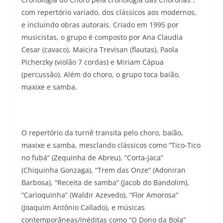
com repertório variado, dos clássicos aos modernos,
e incluindo obras autorais. Criado em 1995 por
musicistas, o grupo é composto por Ana Claudia
Cesar (cavaco), Maicira Trevisan (flautas), Paola
Picherzky (violão 7 cordas) e Miriam Cápua
(percussão). Além do choro, o grupo toca baião,
maxixe e samba.
O repertório da turnê transita pelo choro, baião,
maxixe e samba, mesclando clássicos como “Tico-Tico
no fubá” (Zequinha de Abreu), “Corta-Jaca”
(Chiquinha Gonzaga), “Trem das Onze” (Adoniran
Barbosa), “Receita de samba” (Jacob do Bandolim),
“Carioquinha” (Waldir Azevedo), “Flor Amorosa”
(Joaquim Antônio Callado), e músicas
contemporâneas/inéditas como “O Dono da Bola”