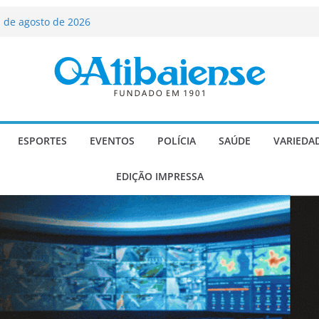
ializado candidato a deputado
licanos
 de agosto de 2026
Carlos Gomes se apresenta no Cine Itá
icente de Paulo
A – Festa de Bom Jesus dos Perdões
scadaria de mosaico do Brasil
ESPORTES
EVENTOS
POLÍCIA
SAÚDE
VARIEDA
EDIÇÃO IMPRESSA