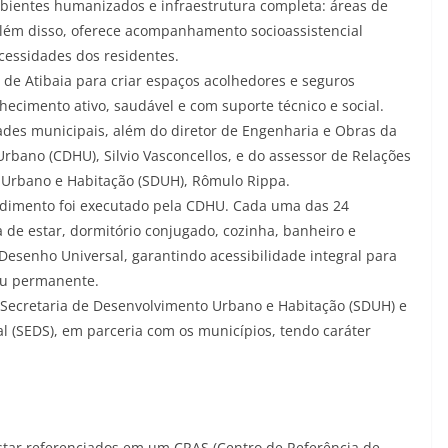
mbientes humanizados e infraestrutura completa: áreas de
 Além disso, oferece acompanhamento socioassistencial
cessidades dos residentes.
a de Atibaia para criar espaços acolhedores e seguros
ecimento ativo, saudável e com suporte técnico e social.
ades municipais, além do diretor de Engenharia e Obras da
bano (CDHU), Silvio Vasconcellos, e do assessor de Relações
o Urbano e Habitação (SDUH), Rômulo Rippa.
ndimento foi executado pela CDHU. Cada uma das 24
 de estar, dormitório conjugado, cozinha, banheiro e
Desenho Universal, garantindo acessibilidade integral para
ou permanente.
Secretaria de Desenvolvimento Urbano e Habitação (SDUH) e
l (SEDS), em parceria com os municípios, tendo caráter
star referenciados em um CRAS (Centro de Referência de