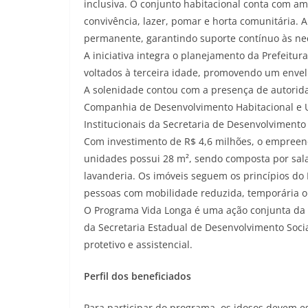
inclusiva. O conjunto habitacional conta com a
convivência, lazer, pomar e horta comunitária.
permanente, garantindo suporte contínuo às ne
A iniciativa integra o planejamento da Prefeitur
voltados à terceira idade, promovendo um envelh
A solenidade contou com a presença de autorid
Companhia de Desenvolvimento Habitacional e Ur
Institucionais da Secretaria de Desenvolviment
Com investimento de R$ 4,6 milhões, o empree
unidades possui 28 m², sendo composta por sala
lavanderia. Os imóveis seguem os princípios do 
pessoas com mobilidade reduzida, temporária 
O Programa Vida Longa é uma ação conjunta da 
da Secretaria Estadual de Desenvolvimento Socia
protetivo e assistencial.
Perfil dos beneficiados
Para participar do programa, os idosos devem e