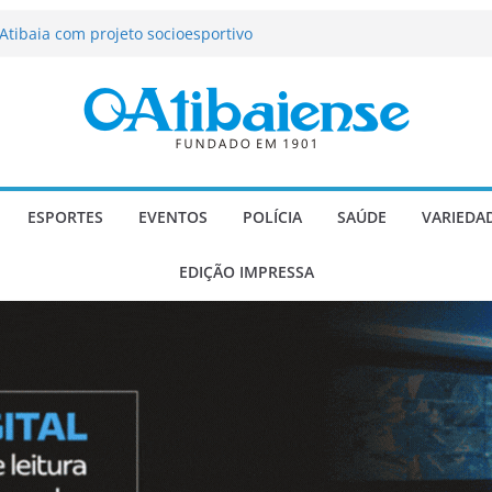
tração de Atibaia tem 1.600 vagas
Atibaia com projeto socioesportivo
ção passa a contar com novo reforço
 Música e Morango abre programação
infantis e valorização dos produtores
o Mendes a deputado estadual é
ESPORTES
EVENTOS
POLÍCIA
SAÚDE
VARIEDA
EDIÇÃO IMPRESSA