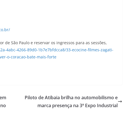
co.br/
or de São Paulo e reservar os ingressos para as sessões,
42a-4abc-4266-89d0-1b7e7bfdcca8/33-ecocine-filmes-zagati-
er-o-coracao-bate-mais-forte
bem
Piloto de Atibaia brilha no automobilismo e
rno
marca presença na 3ª Expo Industrial