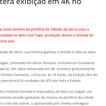
 terá exibição em 4K no
ra como homem da periferia de Taboão da Serra criou o
nidade no Mini Cine Tupy; produção venceu o festival de
óximo ano.
aboão da Serra: sua história ganhou o mundo e volta às telas
Zagati, premiado em vários festivais, inclusive em Sundance,
special, em cópia restaurada em 4K, acontece gratuitamente
 Direitos Humanos, o Ecocine, às 14 horas, na Estação Sesi de
o percorrerá 26 unidades do SESI em todo o Estado.
a história sensível e inspiradora de José Luiz Zagati, um
promovia sessões gratuitas de cinema na periferia da cidade
do o lixo dos outros, o apaixonado por cinema conseguiu