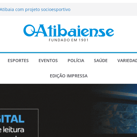
tração de Atibaia tem 1.600 vagas
Atibaia com projeto socioesportivo
ção passa a contar com novo reforço
 Música e Morango abre programação
infantis e valorização dos produtores
o Mendes a deputado estadual é
ESPORTES
EVENTOS
POLÍCIA
SAÚDE
VARIEDA
EDIÇÃO IMPRESSA