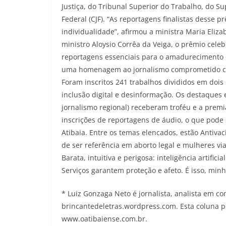
Justiça, do Tribunal Superior do Trabalho, do Su
Federal (CJF). “As reportagens finalistas desse p
individualidade”, afirmou a ministra Maria Eliz
ministro Aloysio Corrêa da Veiga, o prêmio celeb
reportagens essenciais para o amadurecimento do
uma homenagem ao jornalismo comprometido com
Foram inscritos 241 trabalhos divididos em dois
inclusão digital e desinformação. Os destaques e
jornalismo regional) receberam troféu e a premi
inscrições de reportagens de áudio, o que pode
Atibaia. Entre os temas elencados, estão Antivacin
de ser referência em aborto legal e mulheres via
Barata, intuitiva e perigosa: inteligência artific
Serviços garantem proteção e afeto. É isso, minh
* Luiz Gonzaga Neto é jornalista, analista em c
brincantedeletras.wordpress.com. Esta coluna po
www.oatibaiense.com.br.