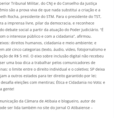
perior Tribunal Militar, do CNJ e do Conselho da Justiça
rêmio são a prova viva de que nada substitui a criação e a
abeth Rocha, presidente do STM. Para o presidente do TST,
ra a imprensa livre, pilar da democracia, e reconhece
 debate social a partir da atuação do Poder Judiciário. “É
 o interesse público e com a cidadania”, afirmou.
 eixos: direitos humanos, cidadania e meio ambiente; e
m até cinco categorias (texto, áudio, vídeo, fotojornalismo e
ação de R$ 5 mil. O eixo sobre inclusão digital não recebeu
 ser uma boa dica a trabalhar pelos comunicadores de
as: o limite entre o direito individual e o coletivo; SP deixa
jam a outros estados para ter direito garantido por lei;
ial desafia eleições com mentiras; Ética e Cidadania no Voto; e
a gente!
omunicação da Câmara de Atibaia e blogueiro, autor de
de ser lida também no site do jornal O Atibaiense –