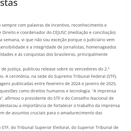
istas
do sempre com palavras de incentivo, reconhecimento e
e Direito e coordenador do CEJUSC (mediação e conciliação)
ta semana, vi que não sou exceção porque o Judiciário vem
sensibilidade e a integridade de jornalistas, homenageados
uldades e às conquistas dos brasileiros, principalmente
 de Justiça, publicou release sobre os vencedores do 2.º
io. A cerimônia, na sede do Supremo Tribunal Federal (STF),
agens publicadas entre fevereiro de 2024 e janeiro de 2025,
 questões como direitos humanos e tecnologia. “A imprensa
ia”, afirmou o presidente do STF e do Conselho Nacional de
e destacou a importância de fortalecer o trabalho da imprensa
atem de assuntos cruciais para o amadurecimento das
TF, do Tribunal Superior Eleitoral, do Superior Tribunal de