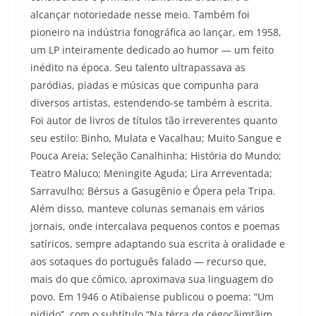
alcançar notoriedade nesse meio. Também foi
pioneiro na indústria fonográfica ao lançar, em 1958,
um LP inteiramente dedicado ao humor — um feito
inédito na época. Seu talento ultrapassava as
paródias, piadas e músicas que compunha para
diversos artistas, estendendo-se também à escrita.
Foi autor de livros de títulos tão irreverentes quanto
seu estilo: Binho, Mulata e Vacalhau; Muito Sangue e
Pouca Areia; Seleção Canalhinha; História do Mundo;
Teatro Maluco; Meningite Aguda; Lira Arreventada;
Sarravulho; Bérsus a Gasugênio e Ópera pela Tripa.
Além disso, manteve colunas semanais em vários
jornais, onde intercalava pequenos contos e poemas
satíricos, sempre adaptando sua escrita à oralidade e
aos sotaques do português falado — recurso que,
mais do que cômico, aproximava sua linguagem do
povo. Em 1946 o Atibaiense publicou o poema: “Um
pidido”, com o subtítulo “Na térra de cégocãimtãim