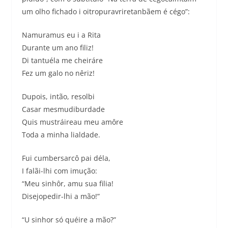
um olho fichado i oitropuravriretanbãem é cégo”:
Namuramus eu i a Rita
Durante um ano filiz!
Di tantuéla me cheiráre
Fez um galo no nêriz!
Dupois, intão, resolbi
Casar mesmudiburdade
Quis mustráireau meu amôre
Toda a minha lialdade.
Fui cumbersarcô pai déla,
I falãi-lhi com imução:
“Meu sinhôr, amu sua filia!
Disejopedir-lhi a mão!”
“U sinhor só quéire a mão?”