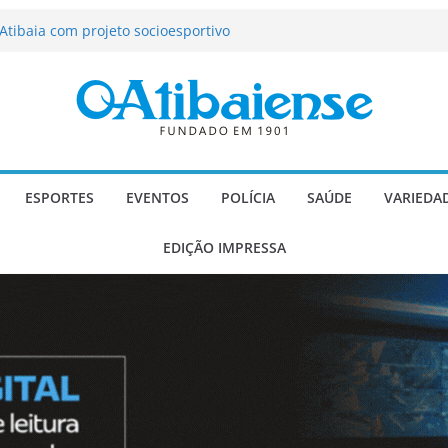
tração de Atibaia tem 1.600 vagas
Atibaia com projeto socioesportivo
ção passa a contar com novo reforço
 Música e Morango abre programação
infantis e valorização dos produtores
o Mendes a deputado estadual é
ESPORTES
EVENTOS
POLÍCIA
SAÚDE
VARIEDA
EDIÇÃO IMPRESSA