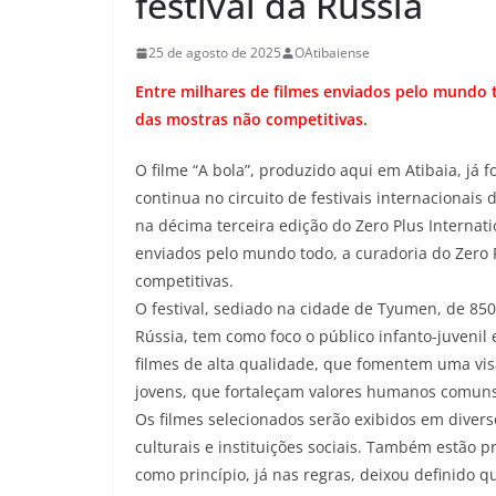
festival da Rússia
25 de agosto de 2025
OAtibaiense
Entre milhares de filmes enviados pelo mundo t
das mostras não competitivas.
O filme “A bola”, produzido aqui em Atibaia, já f
continua no circuito de festivais internacionais 
na décima terceira edição do Zero Plus Internatio
enviados pelo mundo todo, a curadoria do Zero 
competitivas.
O festival, sediado na cidade de Tyumen, de 850
Rússia, tem como foco o público infanto-juvenil
filmes de alta qualidade, que fomentem uma visã
jovens, que fortaleçam valores humanos comuns c
Os filmes selecionados serão exibidos em diver
culturais e instituições sociais. Também estão pr
como princípio, já nas regras, deixou definido 