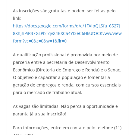
As inscrições são gratuitas e podem ser feitas pelo
link:
https://docs.google.com/forms/d/e/1FAIpQLSfu_6527J
8XhjhPiR37GLPbTqvX4BXCa4YI3eC6HkUtOCKvww/view
form?vc=0&c=0&w=1&flr=0
A qualificação profissional é promovida por meio de
parceria entre a Secretaria de Desenvolvimento
Econômico (Diretoria de Emprego e Renda) e o Senac.
O objetivo é capacitar a população e fomentar a
geração de empregos e renda, com cursos essenciais
para o mercado de trabalho atual.
As vagas são limitadas. Não perca a oportunidade e
garanta já a sua inscrição!
Para informações, entre em contato pelo telefone (11)