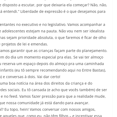
se disposto a escutar, por que deixaria ela começar? Não, não,
 já entendi.” Liberdade de expressão é o que desejamos para
sentantes no executivo e no legislativo. Vamos acompanhar a
e adolescentes estejam na pauta. Não vou nem ser idealista
as sejam prioridade absoluta, o que faremos é ficar de olho
 projetos de lei e emendas.
 vamos garantir que as crianças façam parte do planejamento.
em do dia um momento especial pra elas. Se vai ter almoço
ir ou reserva um espaço depois do almoço pra uma caminhada
 infantis (eu tô sempre recomendando aqui no Entre Bastas),
 e conversas à dois. Vai dar certo!
 uma boa notícia na área dos direitos da criança e do
edes sociais. Eu tô cansada (e acho que vocês também) de ser
s e no feed. Vamos fazer pressão para que a realidade mude,
ue nossa comunidade já está dando para avançar.
al? Eu topo, hein! Vamos conversar com nossos amigos,
e aqueles que, como eu, não têm filhos – e incentivar essa