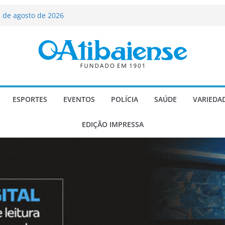
ializado candidato a deputado
licanos
 de agosto de 2026
Carlos Gomes se apresenta no Cine Itá
icente de Paulo
A – Festa de Bom Jesus dos Perdões
scadaria de mosaico do Brasil
ESPORTES
EVENTOS
POLÍCIA
SAÚDE
VARIEDA
EDIÇÃO IMPRESSA