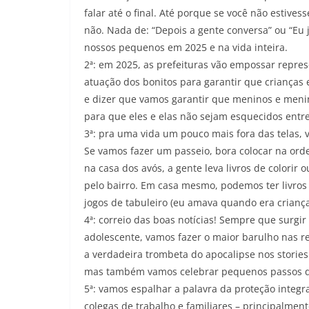
falar até o final. Até porque se você não estives
não. Nada de: “Depois a gente conversa” ou “Eu
nossos pequenos em 2025 e na vida inteira.
2ª: em 2025, as prefeituras vão empossar repre
atuação dos bonitos para garantir que crianças 
e dizer que vamos garantir que meninos e menin
para que eles e elas não sejam esquecidos entre
3ª: pra uma vida um pouco mais fora das telas,
Se vamos fazer um passeio, bora colocar na ord
na casa dos avós, a gente leva livros de color
pelo bairro. Em casa mesmo, podemos ter livros
jogos de tabuleiro (eu amava quando era criança)
4ª: correio das boas notícias! Sempre que surgir
adolescente, vamos fazer o maior barulho nas r
a verdadeira trombeta do apocalipse nos storie
mas também vamos celebrar pequenos passos q
5ª: vamos espalhar a palavra da proteção integr
colegas de trabalho e familiares – principalment