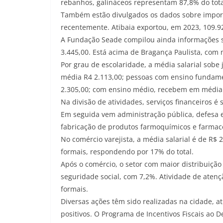
rebanhos, galináceos representam 87,8% do tot
Também estão divulgados os dados sobre importa
recentemente. Atibaia exportou, em 2023, 109.9
A Fundação Seade compilou ainda informações s
3.445,00. Está acima de Bragança Paulista, com 
Por grau de escolaridade, a média salarial sob
média R4 2.113,00; pessoas com ensino fundame
2.305,00; com ensino médio, recebem em média R
Na divisão de atividades, serviços financeiros é
Em seguida vem administração pública, defesa e 
fabricação de produtos farmoquímicos e farmacê
No comércio varejista, a média salarial é de R$
formais, respondendo por 17% do total.
Após o comércio, o setor com maior distribuição
seguridade social, com 7,2%. Atividade de ate
formais.
Diversas ações têm sido realizadas na cidade, 
positivos. O Programa de Incentivos Fiscais ao D