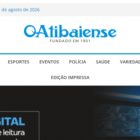
ializado candidato a deputado
licanos
 de agosto de 2026
Carlos Gomes se apresenta no Cine Itá
icente de Paulo
A – Festa de Bom Jesus dos Perdões
scadaria de mosaico do Brasil
ESPORTES
EVENTOS
POLÍCIA
SAÚDE
VARIEDA
EDIÇÃO IMPRESSA