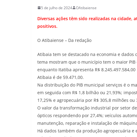
5 de julho de 2024
OAtibaiense
Diversas ações têm sido realizadas na cidade,
positivos.
O Atibaiense – Da redação
Atibaia tem se destacado na economia e dados 
tema mostram que o município tem o maior PIB (P
enquanto Itatiba apresenta R$ 8.245.497.584,00 
Atibaia é de 59.471,00.
Na distribuição do PIB municipal serviços é o m
em seguida com R$ 1,8 bilhão ou 21,93%; impost
17,25% e agropecuária por R$ 305,8 milhões ou 
O valor da transformação industrial por setor d
ópticos respondendo por 27,4%; veículos automo
manutenção, reparação e instalação de máquin
Há dados também da produção agropecuária e em