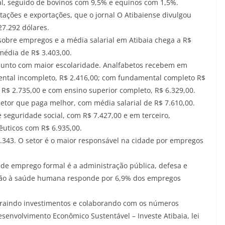
al, seguido de bovinos com 9,5% e equinos com 1,5%.
ções e exportações, que o jornal O Atibaiense divulgou
27.292 dólares.
obre empregos e a média salarial em Atibaia chega a R$
média de R$ 3.403,00.
e junto com maior escolaridade. Analfabetos recebem em
ntal incompleto, R$ 2.416,00; com fundamental completo R$
$ 2.735,00 e com ensino superior completo, R$ 6.329,00.
 setor que paga melhor, com média salarial de R$ 7.610,00.
seguridade social, com R$ 7.427,00 e em terceiro,
uticos com R$ 6.935,00.
 2.343. O setor é o maior responsável na cidade por empregos
 de emprego formal é a administração pública, defesa e
nção à saúde humana responde por 6,9% dos empregos
atraindo investimentos e colaborando com os números
esenvolvimento Econômico Sustentável – Investe Atibaia, lei