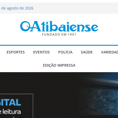
ializado candidato a deputado
licanos
 de agosto de 2026
Carlos Gomes se apresenta no Cine Itá
icente de Paulo
A – Festa de Bom Jesus dos Perdões
scadaria de mosaico do Brasil
ESPORTES
EVENTOS
POLÍCIA
SAÚDE
VARIEDA
EDIÇÃO IMPRESSA