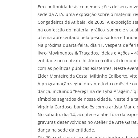
Em continuidade às comemorações de seu anivers
sede da ATA, uma exposição sobre o material res
Congadeiros de Atibaia, de 2005. A exposição ser
na confecção do material gráfico, sonoro e vis
o tema apresentado pela pesquisadora e fundado
Na próxima quarta-feira, dia 11, véspera de fer
livro ‘Movimentos & Traçados, Ideias e Ações – 4
entidade no contexto histórico-cultural do munic
com as políticas públicas existentes. Neste eve
Elder Monteiro da Costa, Miltinho Edilberto, Vito
A programação segue durante todo o mês de outu
dança, incluindo “Peregrina de TybaiAragem,” q
símbolos sagrados de nossa cidade. Neste dia
Virginia Cardoso, bambolês com a artista Mar e
No sábado, dia 14, acontece a abertura da expo
gravuras desenvolvidas no Atelier de Arte Garatu
dança na sede da entidade.
Dia 20, sexta-feira, acontecerá a abertura da ex