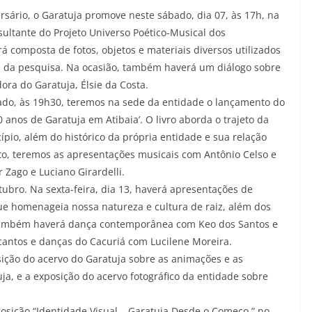
ário, o Garatuja promove neste sábado, dia 07, às 17h, na
ultante do Projeto Universo Poético-Musical dos
á composta de fotos, objetos e materiais diversos utilizados
ual da pesquisa. Na ocasião, também haverá um diálogo sobre
ra do Garatuja, Élsie da Costa.
iado, às 19h30, teremos na sede da entidade o lançamento do
0 anos de Garatuja em Atibaia’. O livro aborda o trajeto da
ípio, além do histórico da própria entidade e sua relação
nto, teremos as apresentações musicais com Antônio Celso e
r Zago e Luciano Girardelli.
bro. Na sexta-feira, dia 13, haverá apresentações de
ue homenageia nossa natureza e cultura de raiz, além dos
 também haverá dança contemporânea com Keo dos Santos e
 cantos e danças do Cacuriá com Lucilene Moreira.
sição do acervo do Garatuja sobre as animações e as
ja, e a exposição do acervo fotográfico da entidade sobre
posição “Identidade Visual – Garatuja Desde o Começo,” no