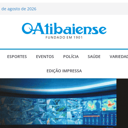
ializado candidato a deputado
licanos
 de agosto de 2026
Carlos Gomes se apresenta no Cine Itá
icente de Paulo
A – Festa de Bom Jesus dos Perdões
scadaria de mosaico do Brasil
ESPORTES
EVENTOS
POLÍCIA
SAÚDE
VARIEDA
EDIÇÃO IMPRESSA