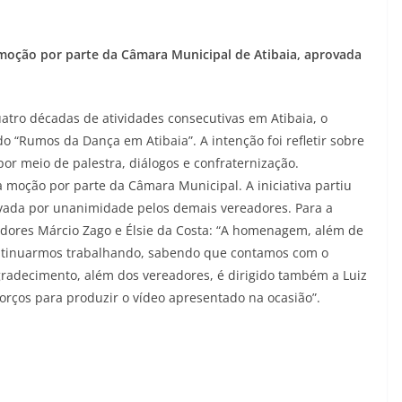
 moção por parte da Câmara Municipal de Atibaia, aprovada
tro décadas de atividades consecutivas em Atibaia, o
“Rumos da Dança em Atibaia”. A intenção foi refletir sobre
or meio de palestra, diálogos e confraternização.
a moção por parte da Câmara Municipal. A iniciativa partiu
rovada por unanimidade pelos demais vereadores. Para a
adores Márcio Zago e Élsie da Costa: “A homenagem, além de
ontinuarmos trabalhando, sabendo que contamos com o
agradecimento, além dos vereadores, é dirigido também a Luiz
orços para produzir o vídeo apresentado na ocasião”.