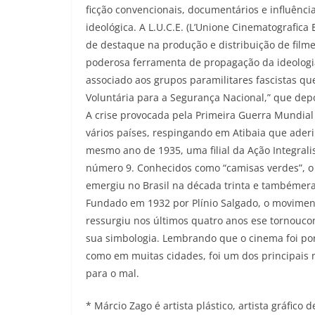
ficção convencionais, documentários e influênc
ideológica. A L.U.C.E. (L’Unione Cinematografic
de destaque na produção e distribuição de fil
poderosa ferramenta de propagação da ideologia
associado aos grupos paramilitares fascistas q
Voluntária para a Segurança Nacional,” que depoi
A crise provocada pela Primeira Guerra Mundial
vários países, respingando em Atibaia que aderi
mesmo ano de 1935, uma filial da Ação Integralis
número 9. Conhecidos como “camisas verdes”, o 
emergiu no Brasil na década trinta e tambémera 
Fundado em 1932 por Plínio Salgado, o moviment
ressurgiu nos últimos quatro anos ese tornoucon
sua simbologia. Lembrando que o cinema foi po
como em muitas cidades, foi um dos principais
para o mal.
* Márcio Zago é artista plástico, artista gráfico