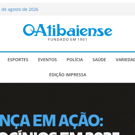
ializado candidato a deputado
licanos
 de agosto de 2026
Carlos Gomes se apresenta no Cine Itá
icente de Paulo
A – Festa de Bom Jesus dos Perdões
scadaria de mosaico do Brasil
ESPORTES
EVENTOS
POLÍCIA
SAÚDE
VARIEDA
EDIÇÃO IMPRESSA