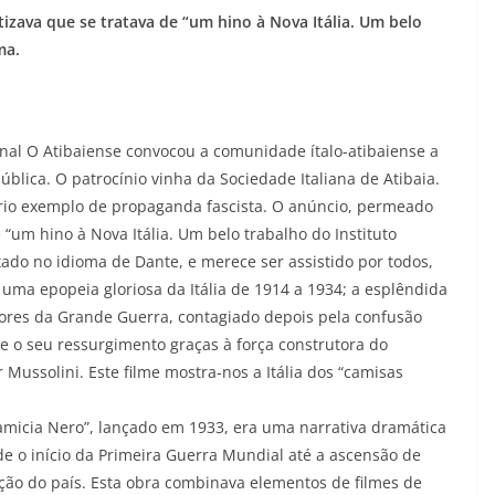
tizava que se tratava de “um hino à Nova Itália. Um belo
ma.
nal O Atibaiense convocou a comunidade ítalo-atibaiense a
blica. O patrocínio vinha da Sociedade Italiana de Atibaia.
ório exemplo de propaganda fascista. O anúncio, permeado
e “um hino à Nova Itália. Um belo trabalho do Instituto
tado no idioma de Dante, e merece ser assistido por todos,
 uma epopeia gloriosa da Itália de 1914 a 1934; a esplêndida
ores da Grande Guerra, contagiado depois pela confusão
 o seu ressurgimento graças à força construtora do
 Mussolini. Este filme mostra-nos a Itália dos “camisas
Camicia Nero”, lançado em 1933, era uma narrativa dramática
de o início da Primeira Guerra Mundial até a ascensão de
ão do país. Esta obra combinava elementos de filmes de