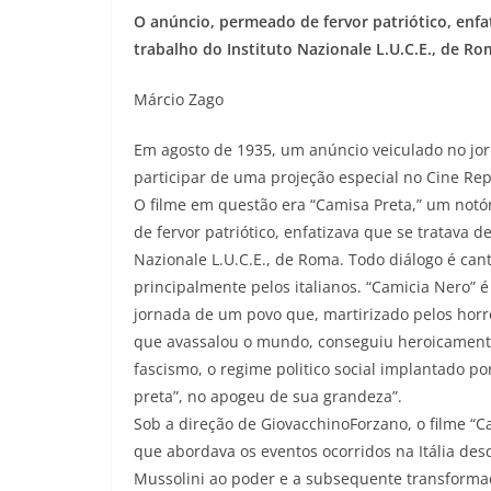
O anúncio, permeado de fervor patriótico, enfa
trabalho do Instituto Nazionale L.U.C.E., de Ro
Márcio Zago
Em agosto de 1935, um anúncio veiculado no jor
participar de uma projeção especial no Cine Repú
O filme em questão era “Camisa Preta,” um not
de fervor patriótico, enfatizava que se tratava d
Nazionale L.U.C.E., de Roma. Todo diálogo é can
principalmente pelos italianos. “Camicia Nero” é
jornada de um povo que, martirizado pelos horr
que avassalou o mundo, conseguiu heroicamente
fascismo, o regime politico social implantado por
preta”, no apogeu de sua grandeza”.
Sob a direção de GiovacchinoForzano, o filme “
que abordava os eventos ocorridos na Itália des
Mussolini ao poder e a subsequente transformaç