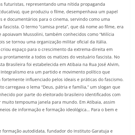
ias futuristas, representando uma nítida propaganda
a Educativa), que produziu o filme, desempenhava um papel
mes e documentários para o cinema, servindo como uma
 fascista. O termo “camisa preta”, que dá nome ao filme, era
ue apoiavam Mussolini, também conhecidos como “Milícia
s se tornou uma organização militar oficial da Itália.
 criou espaço para o crescimento da extrema-direita em
u prontamente a todos os matizes do vestuário fascista. No
ta Brasileira foi estabelecida em Atibaia na Rua José Alvim,
Integralismo era um partido e movimento político que
fortemente influenciado pelos ideais e práticas do fascismo.
o carregava o lema “Deus, pátria e família,” um slogan que
hecido por parte do eleitorado brasileiro identificados com
r muito tempouma janela para mundo. Em Atibaia, assim
 meios de informação e formação ideológica… Para o bem e
 de formação autodidata, fundador do Instituto Garatuja e