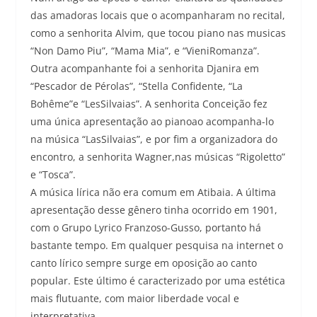
das amadoras locais que o acompanharam no recital,
como a senhorita Alvim, que tocou piano nas musicas
“Non Damo Piu”, “Mama Mia”, e “VieniRomanza”.
Outra acompanhante foi a senhorita Djanira em
“Pescador de Pérolas”, “Stella Confidente, “La
Bohême”e “LesSilvaias”. A senhorita Conceição fez
uma única apresentação ao pianoao acompanha-lo
na música “LasSilvaias”, e por fim a organizadora do
encontro, a senhorita Wagner,nas músicas “Rigoletto”
e “Tosca”.
A música lírica não era comum em Atibaia. A última
apresentação desse gênero tinha ocorrido em 1901,
com o Grupo Lyrico Franzoso-Gusso, portanto há
bastante tempo. Em qualquer pesquisa na internet o
canto lírico sempre surge em oposição ao canto
popular. Este último é caracterizado por uma estética
mais flutuante, com maior liberdade vocal e
interpretativa.