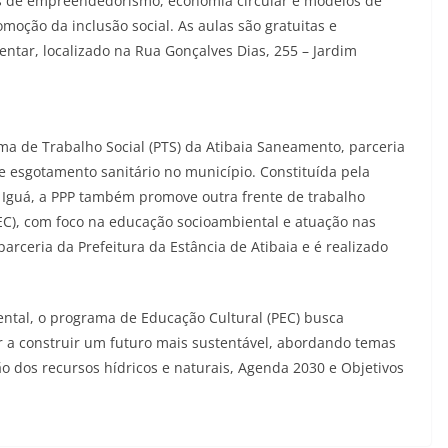
 de empreendedorismo, economia circular e modelos de
moção da inclusão social. As aulas são gratuitas e
tar, localizado na Rua Gonçalves Dias, 255 – Jardim
ama de Trabalho Social (PTS) da Atibaia Saneamento, parceria
de esgotamento sanitário no município. Constituída pela
 Iguá, a PPP também promove outra frente de trabalho
EC), com foco na educação socioambiental e atuação nas
rceria da Prefeitura da Estância de Atibaia e é realizado
ntal, o programa de Educação Cultural (PEC) busca
 a construir um futuro mais sustentável, abordando temas
 dos recursos hídricos e naturais, Agenda 2030 e Objetivos