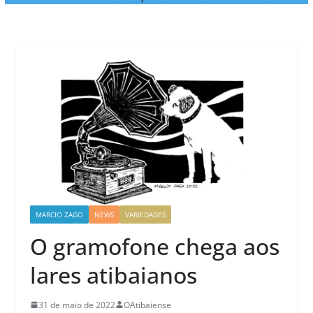
MARCIO ZAGO
NEWS
VARIEDADES
O gramofone chega aos
lares atibaianos
31 de maio de 2022
OAtibaiense