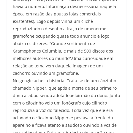
havia o número. Informação desnecessária naquela
época em razão das poucas lojas comerciais
existentes). Logo depois vinha um clichê
reproduzindo o desenho a traço de umenorme
gramofone ocupando quase todo anuncio e logo
abaixo os dizeres: “Grande sortimento de
Gramophones Columbia, e mais de 500 discos dos
melhores autores do mundo”.Uma curiosidade em
relação ao tema vem daquela imagem de um
cachorro ouvindo um gramofone.
No google achei a história. Trata-se de um cãozinho
chamado Nipper, que após a morte de seu primeiro
dono acabou sendo adotadopeloirmão do dono. Junto
com o cãozinho veio um fonógrafo cujo cilindro
reproduzia a voz do falecido. Toda vez que ele era
acionado o cãozinho Nipperse postava a frente do
aparelho e ficava atento e saudoso ouvindo a voz de
seu antigo dono. Foi a partir desta observação que