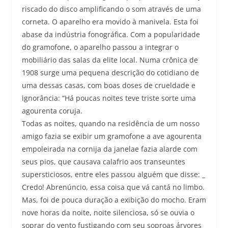
riscado do disco amplificando o som através de uma
corneta. O aparelho era movido à manivela. Esta foi
abase da indústria fonográfica. Com a popularidade
do gramofone, o aparelho passou a integrar o
mobiliário das salas da elite local. Numa crônica de
1908 surge uma pequena descrição do cotidiano de
uma dessas casas, com boas doses de crueldade e
ignorância: “Há poucas noites teve triste sorte uma
agourenta coruja.
Todas as noites, quando na residência de um nosso
amigo fazia se exibir um gramofone a ave agourenta
empoleirada na cornija da janelae fazia alarde com
seus pios, que causava calafrio aos transeuntes
supersticiosos, entre eles passou alguém que disse: _
Credo! Abrenúncio, essa coisa que vá cantá no limbo.
Mas, foi de pouca duração a exibição do mocho. Eram
nove horas da noite, noite silenciosa, só se ouvia o
soprar do vento fustigando com seu soproas árvores