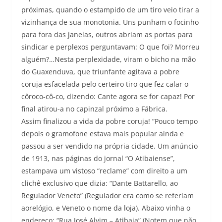
próximas, quando o estampido de um tiro veio tirar a
vizinhança de sua monotonia. Uns punham o focinho
para fora das janelas, outros abriam as portas para
sindicar e perplexos perguntavam: O que foi? Morreu
alguém?…Nesta perplexidade, viram o bicho na mão
do Guaxenduva, que triunfante agitava a pobre
coruja esfacelada pelo certeiro tiro que fez calar o
côroco-cô-co, dizendo: Cante agora se for capaz! Por
final atirou-a no capinzal próximo a Fábrica.
Assim finalizou a vida da pobre coruja! ”Pouco tempo
depois o gramofone estava mais popular ainda e
passou a ser vendido na própria cidade. Um anúncio
de 1913, nas páginas do jornal “O Atibaiense”,
estampava um vistoso “reclame” com direito a um
clichê exclusivo que dizia: “Dante Battarello, ao
Regulador Veneto” (Regulador era como se referiam
aorelógio, e Veneto o nome da loja). Abaixo vinha o
endereço: “Rua José Alvim – Atibaia” (Notem que não