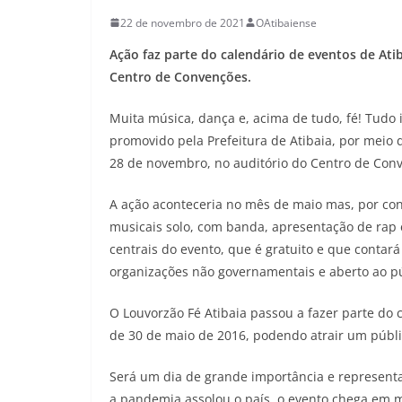
22 de novembro de 2021
OAtibaiense
Ação faz parte do calendário de eventos de Ati
Centro de Convenções.
Muita música, dança e, acima de tudo, fé! Tudo 
promovido pela Prefeitura de Atibaia, por meio d
28 de novembro, no auditório do Centro de Conve
A ação aconteceria no mês de maio mas, por co
musicais solo, com banda, apresentação de rap e
centrais do evento, que é gratuito e que contará
organizações não governamentais e aberto ao pú
O Louvorzão Fé Atibaia passou a fazer parte do c
de 30 de maio de 2016, podendo atrair um públ
Será um dia de grande importância e represen
a pandemia assolou o país, o evento chega em m