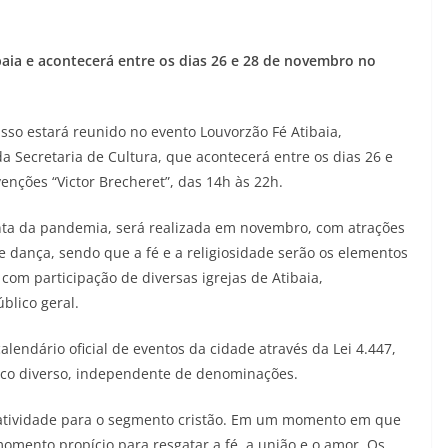
baia e acontecerá entre os dias 26 e 28 de novembro no
isso estará reunido no evento Louvorzão Fé Atibaia,
a Secretaria de Cultura, que acontecerá entre os dias 26 e
nções “Victor Brecheret”, das 14h às 22h.
nta da pandemia, será realizada em novembro, com atrações
 dança, sendo que a fé e a religiosidade serão os elementos
 com participação de diversas igrejas de Atibaia,
blico geral.
alendário oficial de eventos da cidade através da Lei 4.447,
ico diverso, independente de denominações.
tatividade para o segmento cristão. Em um momento em que
omento propício para resgatar a fé, a união e o amor. Os