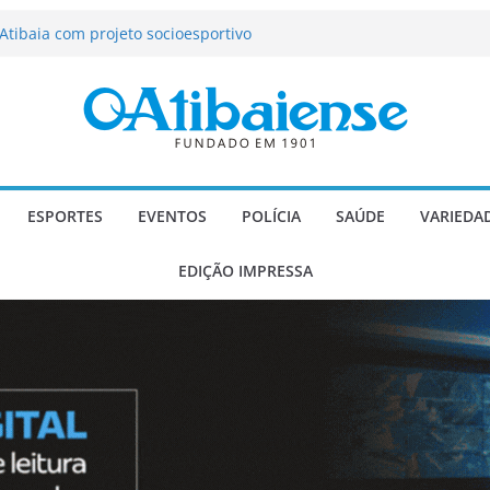
tração de Atibaia tem 1.600 vagas
Atibaia com projeto socioesportivo
ção passa a contar com novo reforço
 Música e Morango abre programação
infantis e valorização dos produtores
o Mendes a deputado estadual é
ESPORTES
EVENTOS
POLÍCIA
SAÚDE
VARIEDA
EDIÇÃO IMPRESSA