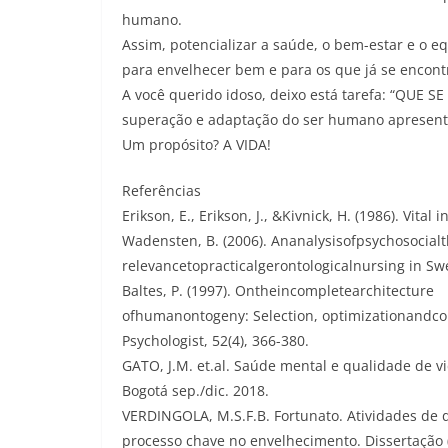
humano.
Assim, potencializar a saúde, o bem-estar e o e
para envelhecer bem e para os que já se encont
A você querido idoso, deixo está tarefa: “QUE 
superação e adaptação do ser humano apresenta 
Um propósito? A VIDA!
Referências
Erikson, E., Erikson, J., &Kivnick, H. (1986). Vi
Wadensten, B. (2006). Ananalysisofpsychosocial
relevancetopracticalgerontologicalnursing in Swe
Baltes, P. (1997). Ontheincompletearchitecture
ofhumanontogeny: Selection, optimizationandc
Psychologist, 52(4), 366-380.
GATO, J.M. et.al. Saúde mental e qualidade de v
Bogotá sep./dic. 2018.
VERDINGOLA, M.S.F.B. Fortunato. Atividades de 
processo chave no envelhecimento. Dissertação