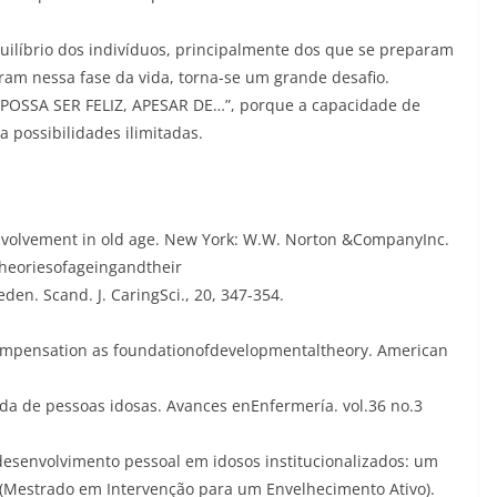
quilíbrio dos indivíduos, principalmente dos que se preparam
ram nessa fase da vida, torna-se um grande desafio.
SE POSSA SER FELIZ, APESAR DE…”, porque a capacidade de
possibilidades ilimitadas.
tal involvement in old age. New York: W.W. Norton &CompanyInc.
theoriesofageingandtheir
den. Scand. J. CaringSci., 20, 347-354.
ompensation as foundationofdevelopmentaltheory. American
ida de pessoas idosas. Avances enEnfermería. vol.36 no.3
desenvolvimento pessoal em idosos institucionalizados: um
 (Mestrado em Intervenção para um Envelhecimento Ativo).