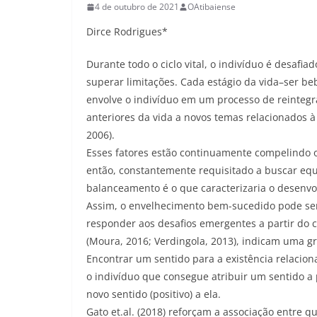
4 de outubro de 2021
OAtibaiense
Dirce Rodrigues*
Durante todo o ciclo vital, o indivíduo é desafi
superar limitações. Cada estágio da vida–ser bebê
envolve o indivíduo em um processo de reinteg
anteriores da vida a novos temas relacionados à 
2006).
Esses fatores estão continuamente compelindo o
então, constantemente requisitado a buscar equi
balanceamento é o que caracterizaria o desenvo
Assim, o envelhecimento bem-sucedido pode se
responder aos desafios emergentes a partir do c
(Moura, 2016; Verdingola, 2013), indicam uma g
Encontrar um sentido para a existência relacion
o indivíduo que consegue atribuir um sentido a 
novo sentido (positivo) a ela.
Gato et.al. (2018) reforçam a associação entre q