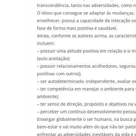
transcendência, tanto nas adversidades, como n
O idoso que consegue se adaptar às mudanças, 
envelhecer, possui a capacidade de interação s
fase de forma mais positiva e saudável.
Ainda, conforme os autores acima, as caracterís
incluem:
– possuir uma atitude positiva em relação a si 
(auto aceitação);
– possuir relacionamentos acolhedores, seguros,
positivas com outros);
– ser autodeterminado, independente, avaliar ex
– ter competência em manejar o ambiente para s
ambiente);
– ter senso de direção, propósito e objetivos na v
– perceber um contínuo desenvolvimento pessoal
Enxergar globalmente o ser humano, na busca pe
bem-estar e vai muito além do que não ter pato
enfrentar as adversidades inevitáveis da vida 