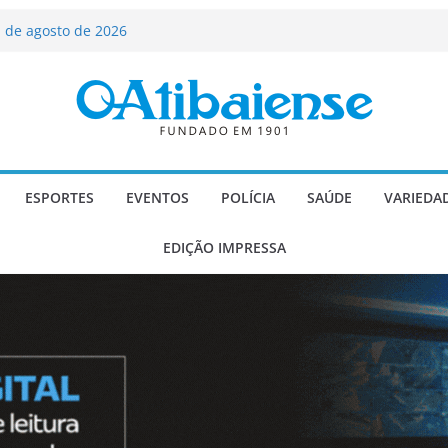
 de agosto de 2026
Carlos Gomes se apresenta no Cine Itá
icente de Paulo
A – Festa de Bom Jesus dos Perdões
scadaria de mosaico do Brasil
ializado candidato a deputado
licanos
ESPORTES
EVENTOS
POLÍCIA
SAÚDE
VARIEDA
EDIÇÃO IMPRESSA