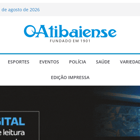
 de agosto de 2026
Carlos Gomes se apresenta no Cine Itá
icente de Paulo
A – Festa de Bom Jesus dos Perdões
scadaria de mosaico do Brasil
ializado candidato a deputado
licanos
ESPORTES
EVENTOS
POLÍCIA
SAÚDE
VARIEDA
EDIÇÃO IMPRESSA