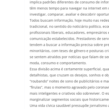
implica padrões diferentes de consumo de infor
têm menos tempo para navegar na internet em r
investigar, comparar, avaliar e descobrir oportu
Todos buscam informação, hoje muito nas redes 
tradicional, no sentido do noticiário político, 
profissionais liberais, educadores, empresário
comunicação estabelecidos. Prestadores de servi
tendem a buscar a informação precisa sobre pr
minoritários, com teses de gênero e posturas cr
se sentem atraídos por notícias que falam de se
moda, consumo e comportamento.
Essa divisão acima é certamente superficial, qu
detalhistas, que cruzam os desejos, sonhos e obj
“roubando” noites de sono de publicitários e ma
“firulas”, mas o momento agravado pelo corona
mais inteligentes e criativos vão sobreviver. O 
marginalizar segmentos sociais que historicame
Uma vida cívica saudável pressupõe jornalismo 