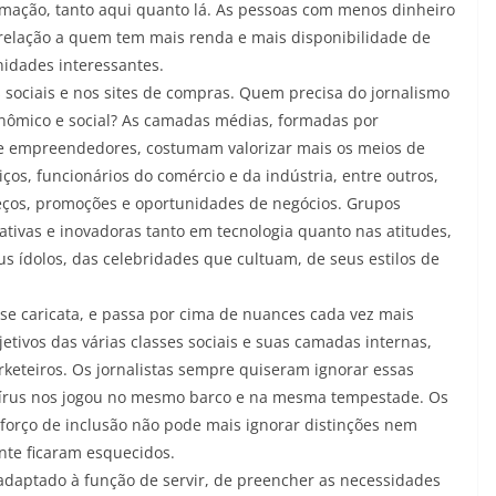
mação, tanto aqui quanto lá. As pessoas com menos dinheiro
elação a quem tem mais renda e mais disponibilidade de
nidades interessantes.
sociais e nos sites de compras. Quem precisa do jornalismo
econômico e social? As camadas médias, formadas por
s e empreendedores, costumam valorizar mais os meios de
ços, funcionários do comércio e da indústria, entre outros,
eços, promoções e oportunidades de negócios. Grupos
iativas e inovadoras tanto em tecnologia quanto nas atitudes,
us ídolos, das celebridades que cultuam, de seus estilos de
ase caricata, e passa por cima de nuances cada vez mais
etivos das várias classes sociais e suas camadas internas,
rketeiros. Os jornalistas sempre quiseram ignorar essas
vírus nos jogou no mesmo barco e na mesma tempestade. Os
esforço de inclusão não pode mais ignorar distinções nem
nte ficaram esquecidos.
adaptado à função de servir, de preencher as necessidades