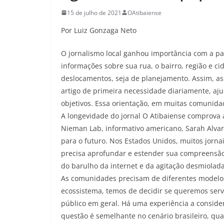
15 de julho de 2021
OAtibaiense
Por Luiz Gonzaga Neto
O jornalismo local ganhou importância com a p
informações sobre sua rua, o bairro, região e ci
deslocamentos, seja de planejamento. Assim, a
artigo de primeira necessidade diariamente, aj
objetivos. Essa orientação, em muitas comunidad
A longevidade do jornal O Atibaiense comprova a
Nieman Lab, informativo americano, Sarah Alvar
para o futuro. Nos Estados Unidos, muitos jorna
precisa aprofundar e estender sua compreensão
do barulho da internet e da agitação desmiolada
As comunidades precisam de diferentes modelos
ecossistema, temos de decidir se queremos servi
público em geral. Há uma experiência a consider
questão é semelhante no cenário brasileiro, q