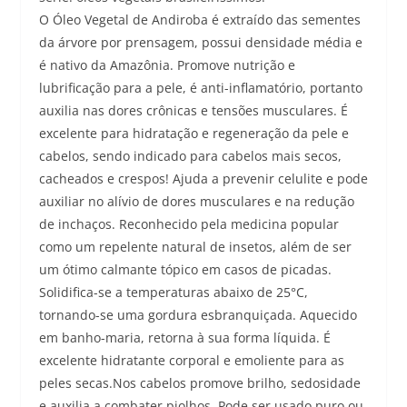
O Óleo Vegetal de Andiroba é extraído das sementes
da árvore por prensagem, possui densidade média e
é nativo da Amazônia. Promove nutrição e
lubrificação para a pele, é anti-inflamatório, portanto
auxilia nas dores crônicas e tensões musculares. É
excelente para hidratação e regeneração da pele e
cabelos, sendo indicado para cabelos mais secos,
cacheados e crespos! Ajuda a prevenir celulite e pode
auxiliar no alívio de dores musculares e na redução
de inchaços. Reconhecido pela medicina popular
como um repelente natural de insetos, além de ser
um ótimo calmante tópico em casos de picadas.
Solidifica-se a temperaturas abaixo de 25°C,
tornando-se uma gordura esbranquiçada. Aquecido
em banho-maria, retorna à sua forma líquida. É
excelente hidratante corporal e emoliente para as
peles secas.Nos cabelos promove brilho, sedosidade
e auxilia a combater piolhos. Pode ser usado puro ou