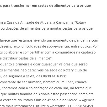
s para transformar em cestas de alimentos para os que
com a Casa da Amizade de Atibaia, a Campanha “Rotary
s ou doações de alimentos para montar cestas para os que
 esclarece que “estamos vivendo um momento de pandemia com
desemprego, dificuldades de sobrevivência, entre outros. Por
mos colaborar e compartilhar com a comunidade na captação
 distribuir cestas de alimentos”.
nquanto a primeira é doar quaisquer valores que serão
os alimentos não perecíveis na sede do Rotary Club de
9, de segunda a sexta, das 8h30 às 16h00.
 constante do ser humano, homem ou mulher, criança,
nto, contamos com a colaboração de cada um, na forma que
 que muitas famílias de Atibaia estão passando”, completa.
a corrente do Rotary Club de Atibaia é no Sicredi – Agência
ara mais informações, utilize o whatsapp [11] 9.9987-0459