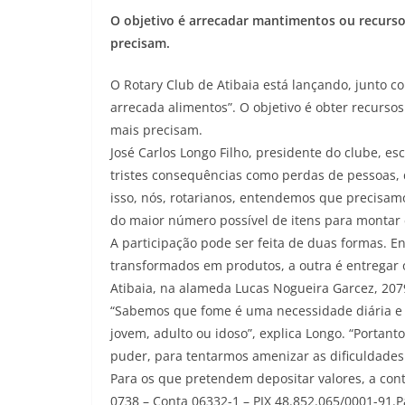
O objetivo é arrecadar mantimentos ou recurso
precisam.
O Rotary Club de Atibaia está lançando, junto 
arrecada alimentos”. O objetivo é obter recurso
mais precisam.
José Carlos Longo Filho, presidente do clube,
tristes consequências como perdas de pessoas, 
isso, nós, rotarianos, entendemos que precisa
do maior número possível de itens para montar e
A participação pode ser feita de duas formas. E
transformados em produtos, a outra é entregar 
Atibaia, na alameda Lucas Nogueira Garcez, 207
“Sabemos que fome é uma necessidade diária e
jovem, adulto ou idoso”, explica Longo. “Porta
puder, para tentarmos amenizar as dificuldades
Para os que pretendem depositar valores, a cont
0738 – Conta 06332-1 – PIX 48.852.065/0001-91.P