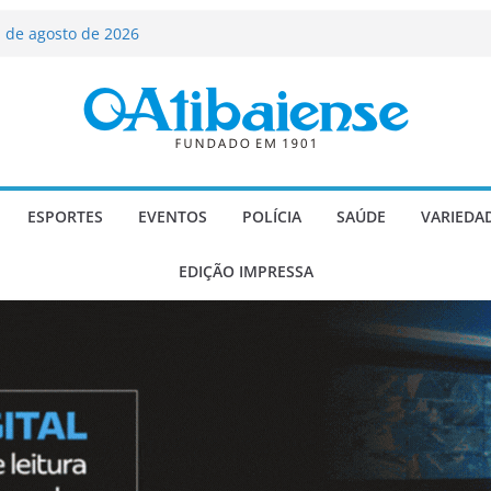
ializado candidato a deputado
licanos
 de agosto de 2026
Carlos Gomes se apresenta no Cine Itá
icente de Paulo
A – Festa de Bom Jesus dos Perdões
scadaria de mosaico do Brasil
ESPORTES
EVENTOS
POLÍCIA
SAÚDE
VARIEDA
EDIÇÃO IMPRESSA