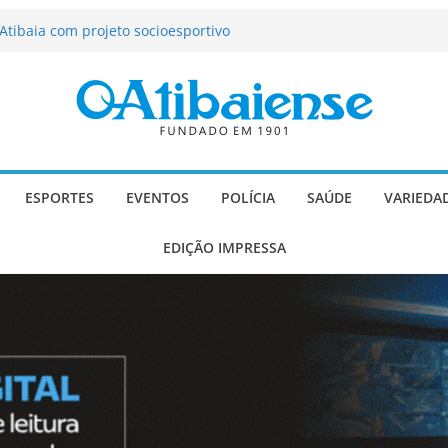
tração de Atibaia tem 1.600 vagas
Atibaia com projeto socioesportivo
ção passa a contar com novo reforço
 Música e Morango abre programação
infantis e valorização dos produtores
o Mendes a deputado estadual é
ESPORTES
EVENTOS
POLÍCIA
SAÚDE
VARIEDA
EDIÇÃO IMPRESSA