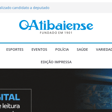
scadaria de mosaico do Brasil
ializado candidato a deputado
licanos
 de agosto de 2026
Carlos Gomes se apresenta no Cine Itá
icente de Paulo
força segurança, limpeza dos
oio social em Atibaia
ESPORTES
EVENTOS
POLÍCIA
SAÚDE
VARIEDA
EDIÇÃO IMPRESSA