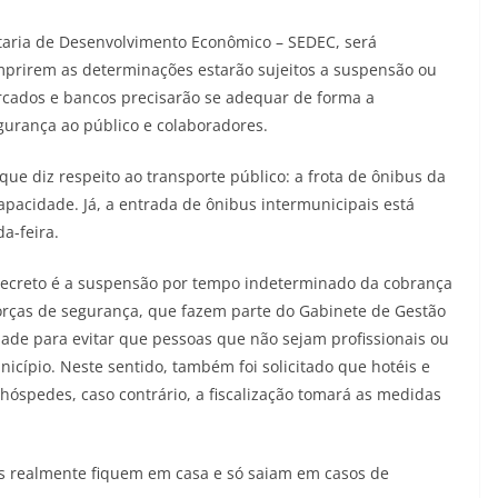
retaria de Desenvolvimento Econômico – SEDEC, será
mprirem as determinações estarão sujeitos a suspensão ou
cados e bancos precisarão se adequar de forma a
gurança ao público e colaboradores.
ue diz respeito ao transporte público: a frota de ônibus da
pacidade. Já, a entrada de ônibus intermunicipais está
a-feira.
decreto é a suspensão por tempo indeterminado da cobrança
forças de segurança, que fazem parte do Gabinete de Gestão
dade para evitar que pessoas que não sejam profissionais ou
icípio. Neste sentido, também foi solicitado que hotéis e
óspedes, caso contrário, a fiscalização tomará as medidas
s realmente fiquem em casa e só saiam em casos de