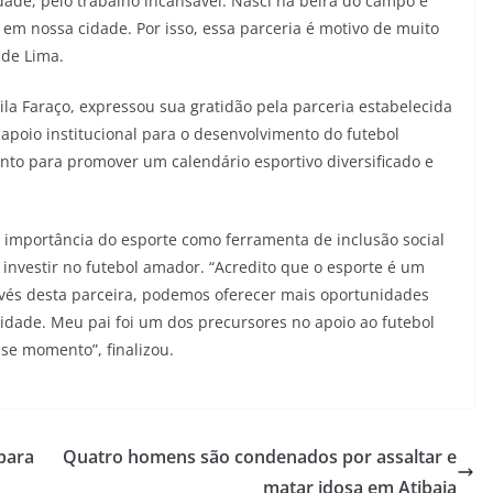
idade, pelo trabalho incansável. Nasci na beira do campo e
em nossa cidade. Por isso, essa parceria é motivo de muito
 de Lima.
ila Faraço, expressou sua gratidão pela parceria estabelecida
 apoio institucional para o desenvolvimento do futebol
to para promover um calendário esportivo diversificado e
a importância do esporte como ferramenta de inclusão social
nvestir no futebol amador. “Acredito que o esporte é um
avés desta parceira, podemos oferecer mais oportunidades
 cidade. Meu pai foi um dos precursores no apoio ao futebol
se momento”, finalizou.
para
Quatro homens são condenados por assaltar e
matar idosa em Atibaia