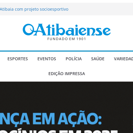
tração de Atibaia tem 1.600 vagas
Atibaia com projeto socioesportivo
ção passa a contar com novo reforço
 Música e Morango abre programação
infantis e valorização dos produtores
o Mendes a deputado estadual é
ESPORTES
EVENTOS
POLÍCIA
SAÚDE
VARIEDA
EDIÇÃO IMPRESSA