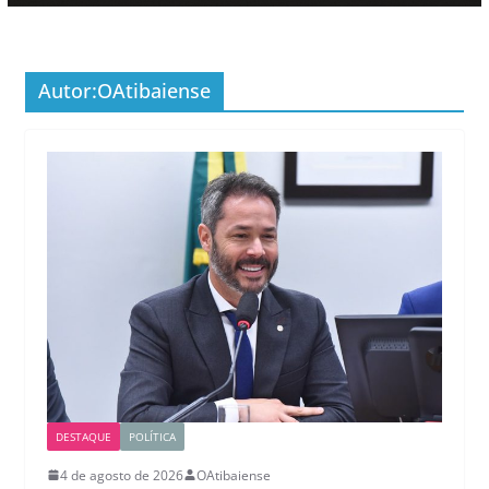
Autor:
OAtibaiense
DESTAQUE
POLÍTICA
4 de agosto de 2026
OAtibaiense