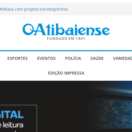
tração de Atibaia tem 1.600 vagas
Atibaia com projeto socioesportivo
ção passa a contar com novo reforço
 Música e Morango abre programação
infantis e valorização dos produtores
o Mendes a deputado estadual é
ESPORTES
EVENTOS
POLÍCIA
SAÚDE
VARIEDA
EDIÇÃO IMPRESSA