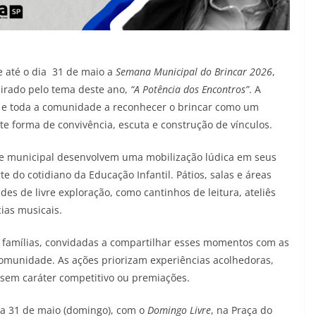
e até o dia 31 de maio a
Semana Municipal do Brincar 2026
,
pirado pelo tema deste ano,
“A Potência dos Encontros”
. A
s e toda a comunidade a reconhecer o brincar como um
e forma de convivência, escuta e construção de vínculos.
de municipal desenvolvem uma mobilização lúdica em seus
e do cotidiano da Educação Infantil. Pátios, salas e áreas
es de livre exploração, como cantinhos de leitura, ateliês
cias musicais.
 famílias, convidadas a compartilhar esses momentos com as
 comunidade. As ações priorizam experiências acolhedoras,
 sem caráter competitivo ou premiações.
a 31 de maio (domingo), com o
Domingo Livre
, na Praça do