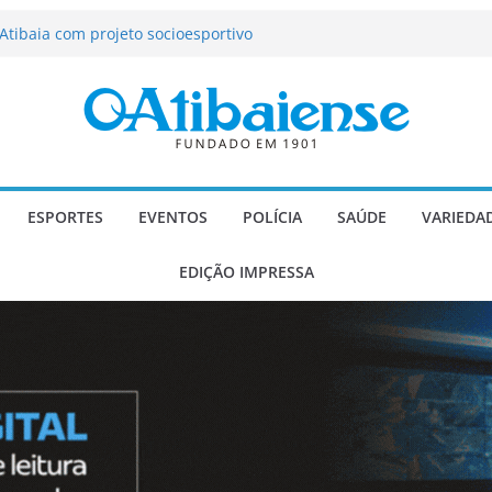
tração de Atibaia tem 1.600 vagas
Atibaia com projeto socioesportivo
ção passa a contar com novo reforço
 Música e Morango abre programação
infantis e valorização dos produtores
o Mendes a deputado estadual é
ESPORTES
EVENTOS
POLÍCIA
SAÚDE
VARIEDA
EDIÇÃO IMPRESSA