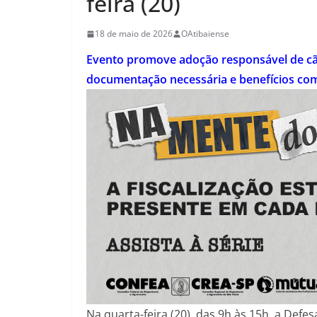
feira (20)
18 de maio de 2026
OAtibaiense
Evento promove adoção responsável de cãe
documentação necessária e benefícios com
Na quarta-feira (20), das 9h às 15h, a Defe