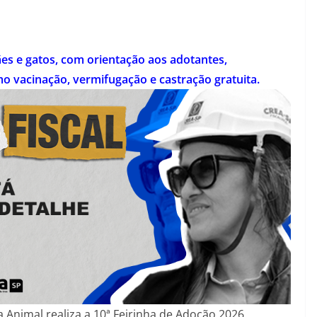
s e gatos, com orientação aos adotantes,
o vacinação, vermifugação e castração gratuita.
sa Animal realiza a 10ª Feirinha de Adoção 2026,