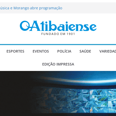
ção passa a contar com novo reforço
 Música e Morango abre programação
infantis e valorização dos produtores
força segurança, limpeza dos
oio social em Atibaia
scadaria de mosaico do Brasil
Atibaia com projeto socioesportivo
ESPORTES
EVENTOS
POLÍCIA
SAÚDE
VARIEDA
EDIÇÃO IMPRESSA