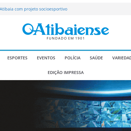
tração de Atibaia tem 1.600 vagas
Atibaia com projeto socioesportivo
ção passa a contar com novo reforço
 Música e Morango abre programação
infantis e valorização dos produtores
o Mendes a deputado estadual é
ESPORTES
EVENTOS
POLÍCIA
SAÚDE
VARIEDA
EDIÇÃO IMPRESSA