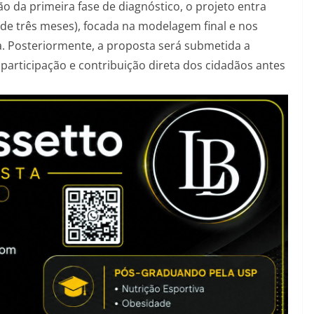
 da primeira fase de diagnóstico, o projeto entra
de três meses), focada na modelagem final e nos
a. Posteriormente, a proposta será submetida a
 participação e contribuição direta dos cidadãos antes