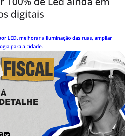
gir 100% de Led ainda em
s digitais
or LED, melhorar a iluminação das ruas, ampliar
ogia para a cidade.