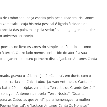
a de Embornal”, peça escrita pela pesquisadora Íris Gomes
 Yamasaki – cuja história pessoal é ligada à cidade de
la poesia das palavras e pela sedução da linguagem popular
o universo sertanejo.
s poesias no livro As Cores do Simples, definindo-se como
 à terra”. Outro lado menos conhecido do ator é a sua
m o lançamento do seu primeiro disco, “Jackson Antunes Canta
amado, gravou os álbuns “Jeitão Caipira”, em dueto com o
, em parceria com Chico Lobo; “Jackson Antunes, o Cantador
 bater 20 mil cópias vendidas; “Veredas do Grande Sertão”;
ersonagem Antenor na novela “Terra Nostra”; “Quanta
 para as Caboclas que Amei”, para homenagear a mulher
m Poema Musical”; e “Jackson Antunes Canta Os Nonatos”.