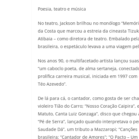
Poesia, teatro e música
No teatro, Jackson brilhou no monólogo “Memóri
da Costa que marcou a estreia da cineasta Tizuka
Atibaia – como diretora de teatro. Embalado pe
brasileira, o espetáculo levava a uma viagem pel
Nos anos 90, o multifacetado artista lançou sua
“um caboclo poeta, de alma sertaneja, conectado
prolífica carreira musical, iniciada em 1997 co
Téo Azevedo”.
De lá para cá, o cantador, como gosta de ser ch
violeiro Tião do Carro; “Nosso Coração Caipira”
Matuto, Canta Luiz Gonzaga”, disco que chegou a
“Pé de Serra”, lançado quando interpretava o p
Saudade Dá”, um tributo a Mazzaropi; “Canções
brasileira; “Cantador de Amores”; “O Pacto – U