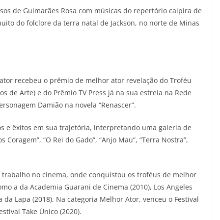
sos de Guimarães Rosa com músicas do repertório caipira de
uito do folclore da terra natal de Jackson, no norte de Minas
 ator recebeu o prêmio de melhor ator revelação do Troféu
os de Arte) e do Prêmio TV Press já na sua estreia na Rede
personagem Damião na novela “Renascer”.
s e êxitos em sua trajetória, interpretando uma galeria de
 Coragem”, “O Rei do Gado”, “Anjo Mau”, “Terra Nostra”,
trabalho no cinema, onde conquistou os troféus de melhor
omo a da Academia Guarani de Cinema (2010), Los Angeles
ma da Lapa (2018). Na categoria Melhor Ator, venceu o Festival
stival Take Único (2020).