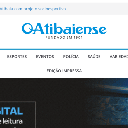
tração de Atibaia tem 1.600 vagas
Atibaia com projeto socioesportivo
ção passa a contar com novo reforço
 Música e Morango abre programação
infantis e valorização dos produtores
o Mendes a deputado estadual é
ESPORTES
EVENTOS
POLÍCIA
SAÚDE
VARIEDA
EDIÇÃO IMPRESSA