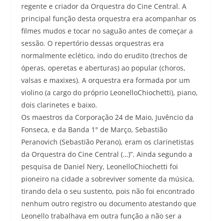
regente e criador da Orquestra do Cine Central. A
principal função desta orquestra era acompanhar os
filmes mudos e tocar no saguão antes de começar a
sessão. O repertório dessas orquestras era
normalmente eclético, indo do erudito (trechos de
óperas, operetas e aberturas) ao popular (choros,
valsas e maxixes). A orquestra era formada por um
violino (a cargo do próprio LeonelloChiochetti), piano,
dois clarinetes e baixo.
Os maestros da Corporação 24 de Maio, Juvêncio da
Fonseca, e da Banda 1° de Março, Sebastião
Peranovich (Sebastião Perano), eram os clarinetistas
da Orquestra do Cine Central (…)”. Ainda segundo a
pesquisa de Daniel Nery, LeonelloChiochetti foi
pioneiro na cidade a sobreviver somente da música,
tirando dela o seu sustento, pois não foi encontrado
nenhum outro registro ou documento atestando que
Leonello trabalhava em outra função a não ser a