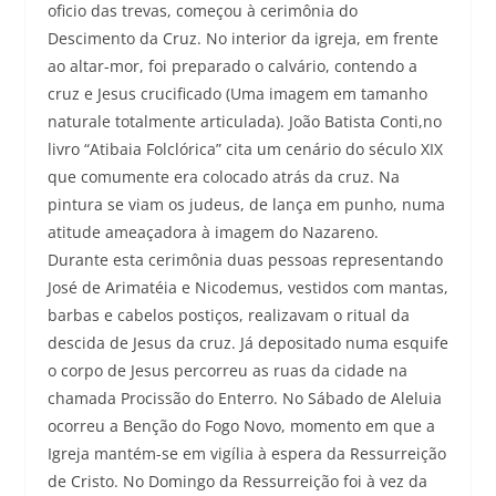
oficio das trevas, começou à cerimônia do
Descimento da Cruz. No interior da igreja, em frente
ao altar-mor, foi preparado o calvário, contendo a
cruz e Jesus crucificado (Uma imagem em tamanho
naturale totalmente articulada). João Batista Conti,no
livro “Atibaia Folclórica” cita um cenário do século XIX
que comumente era colocado atrás da cruz. Na
pintura se viam os judeus, de lança em punho, numa
atitude ameaçadora à imagem do Nazareno.
Durante esta cerimônia duas pessoas representando
José de Arimatéia e Nicodemus, vestidos com mantas,
barbas e cabelos postiços, realizavam o ritual da
descida de Jesus da cruz. Já depositado numa esquife
o corpo de Jesus percorreu as ruas da cidade na
chamada Procissão do Enterro. No Sábado de Aleluia
ocorreu a Benção do Fogo Novo, momento em que a
Igreja mantém-se em vigília à espera da Ressurreição
de Cristo. No Domingo da Ressurreição foi à vez da