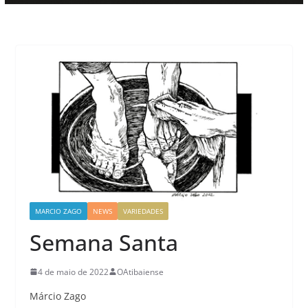
MARCIO ZAGO
NEWS
VARIEDADES
Semana Santa
4 de maio de 2022
OAtibaiense
Márcio Zago