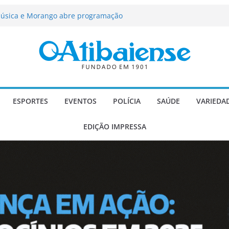
ção passa a contar com novo reforço
 Música e Morango abre programação
infantis e valorização dos produtores
força segurança, limpeza dos
oio social em Atibaia
scadaria de mosaico do Brasil
Atibaia com projeto socioesportivo
ESPORTES
EVENTOS
POLÍCIA
SAÚDE
VARIEDA
EDIÇÃO IMPRESSA