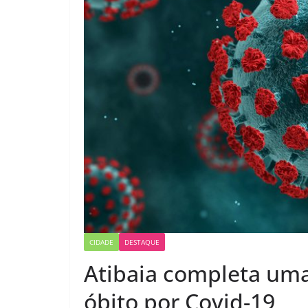
CIDADE
DESTAQUE
Atibaia completa um
óbito por Covid-19