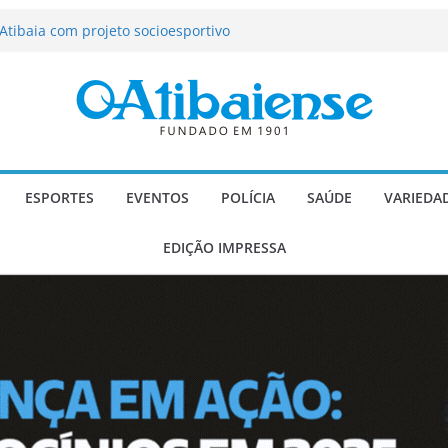
tração de Atibaia tem 1.600 vagas
Atibaia com projeto socioesportivo
ção passa a contar com novo reforço
 Música e Morango abre programação
infantis e valorização dos produtores
o Mendes a deputado estadual é
ESPORTES
EVENTOS
POLÍCIA
SAÚDE
VARIEDA
EDIÇÃO IMPRESSA