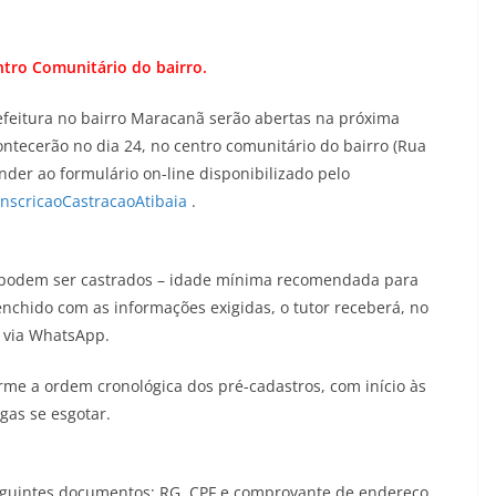
ntro Comunitário do bairro.
refeitura no bairro Maracanã serão abertas na próxima
ontecerão no dia 24, no centro comunitário do bairro (Rua
onder ao formulário on-line disponibilizado pelo
/InscricaoCastracaoAtibaia
.
 podem ser castrados – idade mínima recomendada para
eenchido com as informações exigidas, o tutor receberá, no
 via WhatsApp.
rme a ordem cronológica dos pré-cadastros, com início às
as se esgotar.
seguintes documentos: RG, CPF e comprovante de endereço